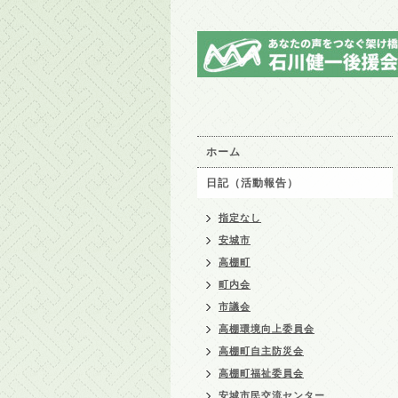
ホーム
日記（活動報告）
指定なし
安城市
高棚町
町内会
市議会
高棚環境向上委員会
高棚町自主防災会
高棚町福祉委員会
安城市民交流センター