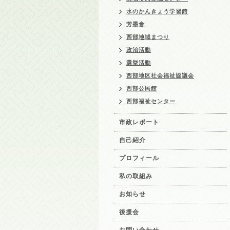
水のかんきょう学習館
芳墨會
西部地域まつり
政治活動
選挙活動
西部地区社会福祉協議会
西部公民館
西部福祉センター
市政レポート
自己紹介
プロフィール
私の取組み
お知らせ
後援会