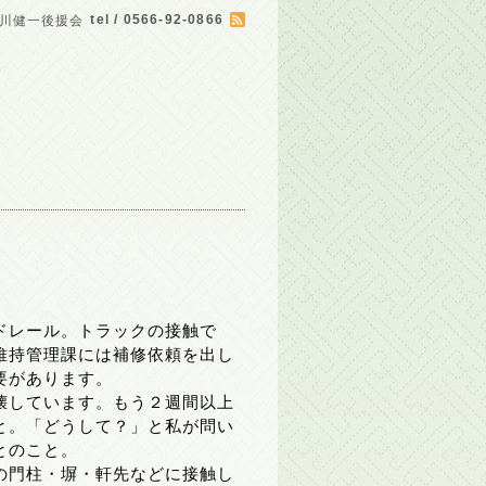
tel / 0566-92-0866
川健一後援会
ドレール。トラックの接触で
維持管理課には補修依頼を出し
要があります。
壊しています。もう２週間以上
と。「どうして？」と私が問い
とのこと。
の門柱・塀・軒先などに接触し