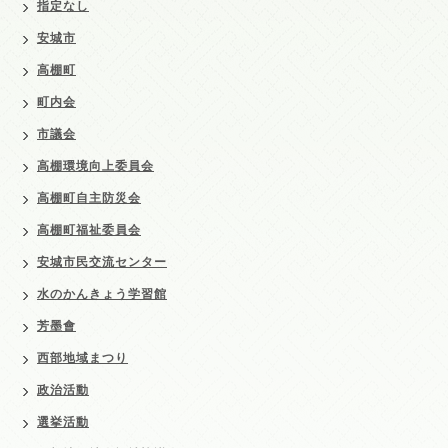
指定なし
安城市
高棚町
町内会
市議会
高棚環境向上委員会
高棚町自主防災会
高棚町福祉委員会
安城市民交流センター
水のかんきょう学習館
芳墨會
西部地域まつり
政治活動
選挙活動