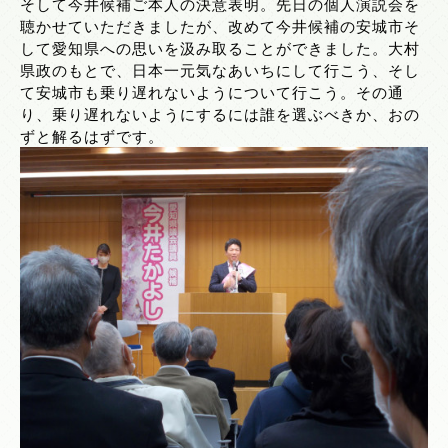
そして今井候補ご本人の決意表明。先日の個人演説会を
聴かせていただきましたが、改めて今井候補の安城市そ
して愛知県への思いを汲み取ることができました。大村
県政のもとで、日本一元気なあいちにして行こう、そし
て安城市も乗り遅れないようについて行こう。その通
り、乗り遅れないようにするには誰を選ぶべきか、おの
ずと解るはずです。