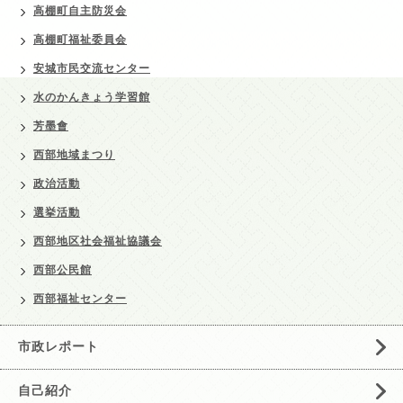
高棚町自主防災会
高棚町福祉委員会
安城市民交流センター
水のかんきょう学習館
芳墨會
西部地域まつり
政治活動
選挙活動
西部地区社会福祉協議会
西部公民館
西部福祉センター
市政レポート
自己紹介