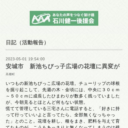
日記（活動報告）
2023-05-01 19:54:00
安城市 新池ちびっ子広場の花壇に異変が
高棚町
いつもの新池ちびっこ広場の花壇。チューリップの球根
を掘り起こして、先週の木・金頃には、中央に３０ｃｍ
～５０ｃｍに成長したひまわりが数多く残っていました
が、今朝見るとほとんど何もない状態。
慌てて管理している三宅さんに電話すると、「好きに持
って行っていいよと言ってたら、全部無くなっちゃっ
た」とのこと。花壇を耕し、種をまき、肥料を与えて育
てたものが、こうもあっさりと無くなってしまうのは残