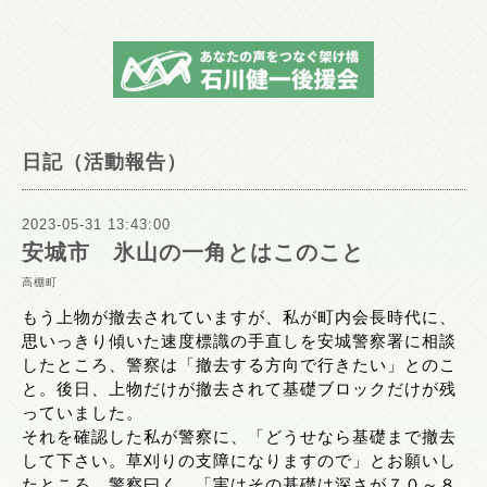
日記（活動報告）
2023-05-31 13:43:00
安城市 氷山の一角とはこのこと
高棚町
もう上物が撤去されていますが、私が町内会長時代に、
思いっきり傾いた速度標識の手直しを安城警察署に相談
したところ、警察は「撤去する方向で行きたい」とのこ
と。後日、上物だけが撤去されて基礎ブロックだけが残
っていました。
それを確認した私が警察に、「どうせなら基礎まで撤去
して下さい。草刈りの支障になりますので」とお願いし
たところ、警察曰く、「実はその基礎は深さが７０～８