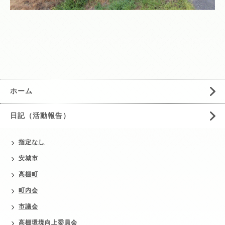
ホーム
日記（活動報告）
指定なし
安城市
高棚町
町内会
市議会
高棚環境向上委員会