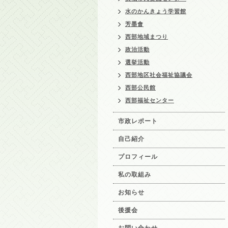
水のかんきょう学習館
芳墨會
西部地域まつり
政治活動
選挙活動
西部地区社会福祉協議会
西部公民館
西部福祉センター
市政レポート
自己紹介
プロフィール
私の取組み
お知らせ
後援会