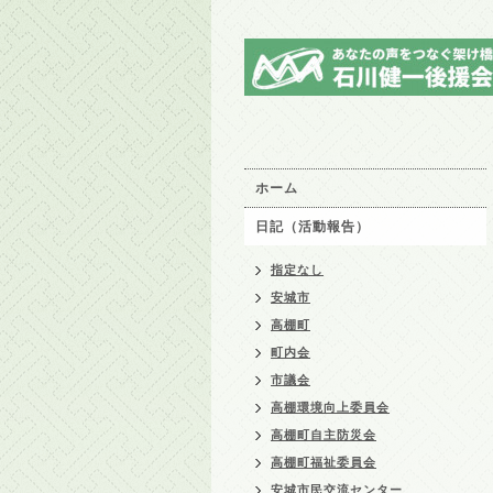
ホーム
日記（活動報告）
指定なし
安城市
高棚町
町内会
市議会
高棚環境向上委員会
高棚町自主防災会
高棚町福祉委員会
安城市民交流センター