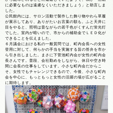
に必要なものは遠慮なくいただきましょう」と助言しま
した。
公民館内には、サロン活動で製作した飾り物やわら草履
が展示してあり、ありがたいお言葉の額も。ふと天井に
目をやると、照明は昔ながらの若干色がくすんだ蛍光灯
でした。室内が暗いので、市からの補助金でＬＥＤ化が
できることを伝えました。
６月議会における私の一般質問では、町内会長への女性
登用に対して、何らかの手当を実施する旨の答弁を市か
ら引き出しました。まさに下菅池町内会が女性の町内会
長さんです。普段、会社勤めをしながら、休日や空き時
間に会長の仕事をしています。小さな町内会だからこ
そ、女性でもチャレンジできるので、今後、小さな町内
会を中心に、もっともっと女性の活躍の場が広がること
に期待します。