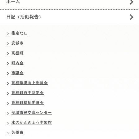
ホーム
日記（活動報告）
指定なし
安城市
高棚町
町内会
市議会
高棚環境向上委員会
高棚町自主防災会
高棚町福祉委員会
安城市民交流センター
水のかんきょう学習館
芳墨會