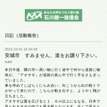
日記（活動報告）
2023-10-01 16:50:00
安城市 すみません、道をお譲り下さい。
高棚町
本日午後、隣の市へ買い物に行く途中で何やら道路に物
体が。『アオサギ』が道路の真ん中で行く手をさえぎっ
ていました。
車を停めてしばらくにらみ合い。向こうから白の軽トラ
がやって来たので、こちらが動き出すと、ようやく飛び
立ちました。
アオサギは翼を広げると１．６ｍ以上にもなる、日本で
見られるサギの中でも最大級となります。近くで見ると