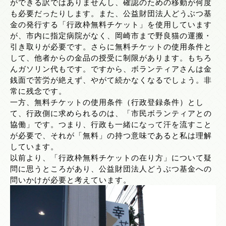
ができる訳ではありませんし、確認のための移動が何度
も必要だったりします。また、公益財団法人どうぶつ基
金の発行する「行政枠無料チケット」を使用しています
が、市内に指定病院がなく、岡崎市まで野良猫の運搬・
引き取りが必要です。さらに無料チケットの使用条件と
して、他者からの金品の授受に制限があります。もちろ
んガソリン代もです。ですから、ボランティアさんは金
銭面で苦労が絶えず、やがて続かなくなるでしょう。非
常に残念です。
一方、無料チケットの使用条件（行政登録条件）とし
て、行政側に求められるのは、「市民ボランティアとの
協働」です。つまり、行政も一緒になって汗を流すこと
が必要で、それが「無料」の持つ意味であると私は理解
しています。
以前より、「行政枠無料チケットの在り方」について疑
問に思うところがあり、公益財団法人どうぶつ基金への
問いかけが必要と考えています。