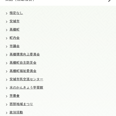
指定なし
安城市
高棚町
町内会
市議会
高棚環境向上委員会
高棚町自主防災会
高棚町福祉委員会
安城市民交流センター
水のかんきょう学習館
芳墨會
西部地域まつり
政治活動