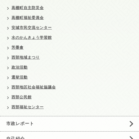
高棚町自主防災会
高棚町福祉委員会
安城市民交流センター
水のかんきょう学習館
芳墨會
西部地域まつり
政治活動
選挙活動
西部地区社会福祉協議会
西部公民館
西部福祉センター
市政レポート
自己紹介