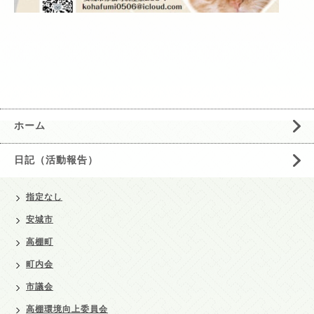
ホーム
日記（活動報告）
指定なし
安城市
高棚町
町内会
市議会
高棚環境向上委員会