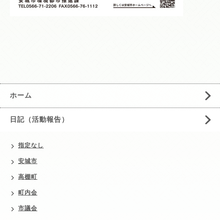
ホーム
日記（活動報告）
指定なし
安城市
高棚町
町内会
市議会