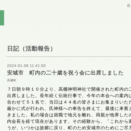
石
日記（活動報告）
2024-01-08 11:41:00
安城市 町内の二十歳を祝う会に出席しました
高棚町
７日朝９時１０分より、高棚神明神社で開催された町内の
出席しました。長年続く伝統行事で、今年の本会への案内
合わせて５１名で、当日は４４名の皆さまにお集まりいた
厳かに式が行われ、氏神様への奉告を終えて、最後に来賓
きました。私の場合は就職で地元を離れ、両親が他界した
内会長を経て現在があります。その経験から、「これから
うが、いつかは故郷に戻り、町のため安城市のためにご尽