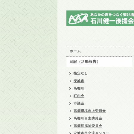
ホーム
日記（活動報告）
指定なし
安城市
高棚町
町内会
市議会
高棚環境向上委員会
高棚町自主防災会
高棚町福祉委員会
安城市民交流センター