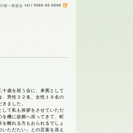
tel / 0566-92-0866
川健一後援会
二十歳を祝う会に、来賓として
は、男性３２名、女性１９名の
だきました。
として私も挨拶をさせていただ
のを機に故郷へ戻ってきて、町
家を離れる方もおられるでしょ
力いただたい」との言葉を添え