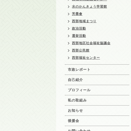
水のかんきょう学習館
芳墨會
西部地域まつり
政治活動
選挙活動
西部地区社会福祉協議会
西部公民館
西部福祉センター
市政レポート
自己紹介
プロフィール
私の取組み
お知らせ
後援会