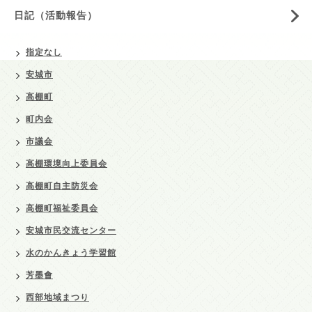
日記（活動報告）
指定なし
安城市
高棚町
町内会
市議会
高棚環境向上委員会
高棚町自主防災会
高棚町福祉委員会
安城市民交流センター
水のかんきょう学習館
芳墨會
西部地域まつり