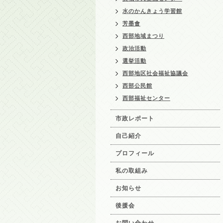
水のかんきょう学習館
芳墨會
西部地域まつり
政治活動
選挙活動
西部地区社会福祉協議会
西部公民館
西部福祉センター
市政レポート
自己紹介
プロフィール
私の取組み
お知らせ
後援会