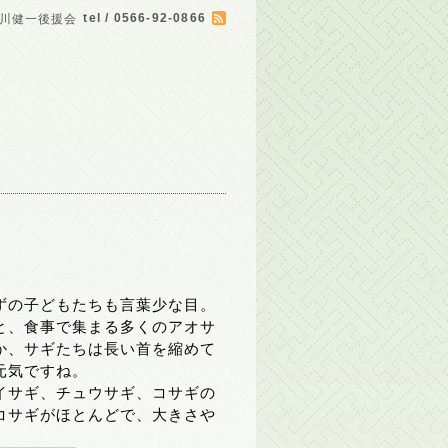
tel / 0566-92-0866
川健一後援会
ずの子どもたちも言葉少な目。
と、食事で集まる多くのアオサ
か、サギたちは長い首を縮めて
元気ですね。
イサギ、チュウサギ、コサギの
コサギがほとんどで、大きさや