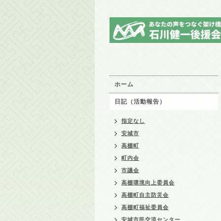
ホーム
日記（活動報告）
指定なし
安城市
高棚町
町内会
市議会
高棚環境向上委員会
高棚町自主防災会
高棚町福祉委員会
安城市民交流センター