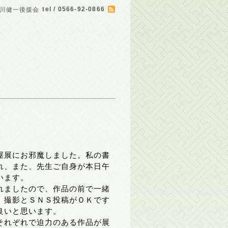
tel / 0566-92-0866
川健一後援会
屋展にお邪魔しました。私の書
れ、また、先生ご自身が本日午
います。
れましたので、作品の前で一緒
、撮影とＳＮＳ投稿がＯＫです
良いと思います。
それぞれで迫力のある作品が展