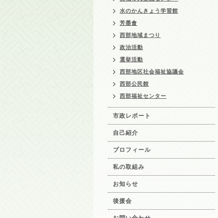
水のかんきょう学習館
芳墨會
西部地域まつり
政治活動
選挙活動
西部地区社会福祉協議会
西部公民館
西部福祉センター
市政レポート
自己紹介
プロフィール
私の取組み
お知らせ
後援会