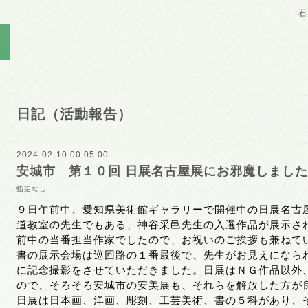
石
日記（活動報告）
2024-02-10 00:05:00
安城市 第１０回 日展名古屋展にお邪魔しました
指定なし
９日午前中、愛知県美術館ギャラリーで開催中の日展名古
道教室の先生でもある、神谷采邑先生の入選作品が展示さ
前中の当番担当作家でしたので、お祝いのご挨拶も兼ねて
書の展示会場は巡回路の１番最後で、先生がお見えになら
に記念撮影をさせていただきました。日展はＮＧ作品以外
ので、そろそろ安城市の安美展も、それらを解放した方が
日展は日本画、洋画、彫刻、工芸美術、書の５科があり、