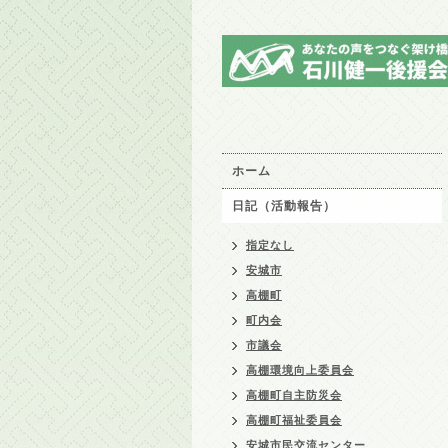
ホーム
日記（活動報告）
指定なし
安城市
高棚町
町内会
市議会
高棚環境向上委員会
高棚町自主防災会
高棚町福祉委員会
安城市民交流センター