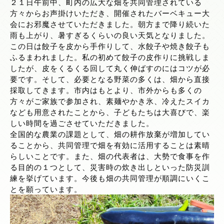
２１日午前中、町内の広大な畑を共同管理されている
方々からお声掛けいただき、開催されたバーベキュー大
会にお邪魔させていただきました。朝方まで降り続いた
雨も上がり、暑すぎるくらいの良い天気となりました。
この日は餃子を皮から手作りして、水餃子や焼き餃子も
ふるまわれました。私の初めて餃子の皮作りに挑戦しま
したが、皮をくるくる回して丸く伸ばすのにはコツが必
要です。そして、必要となる野菜の多くは、畑から直接
採取してきます。市内はもとより、市外からも多くの
方々がご家族で参加され、素麺やかき氷、冷えたスイカ
なども用意されたことから、子どもたちは大喜びで、楽
しい時間を過ごさせていただきました。
全国的な農業の課題として、畑の耕作放棄が増加してい
ることから、共同管理で畑を有効に活用することは素晴
らしいことです。また、畑の代表者は、大勢で食事を作
る目的の１つとして、災害時の炊き出しといった防災訓
練を挙げています。今後も畑の共同管理が順調にいくこ
とを願っています。