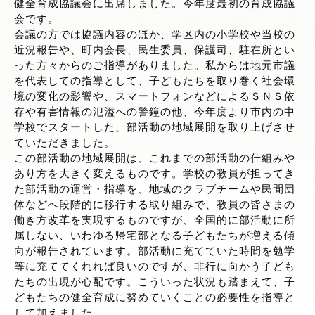
健全育成協議会に出席しました。今年度最初の育成協議
会です。
会議の方では協議内容のほか、学区内の小学校や当校の
近況報告や、町内会長、民生委員、保護司、駐在所とい
った方々からのご指導がありました。私からは地元市議
を代表しての指導として、子どもたちを取り巻く社会環
境の変化の影響や、スマートフォンなどによるＳＮＳ依
存や有害情報の氾濫への警鐘の他、今年度より市内の中
学校でスタートした、部活動の地域展開を取り上げさせ
ていただきました。
この部活動の地域展開は、これまでの部活動の仕組みや
あり方を大きく変えるものです。学校の教員が担ってき
た部活動の運営・指導を、地域のクラブチームや民間団
体などへ段階的に移行する取り組みで、教員の皆さまの
働き方改革を実現するものですが、全国的に部活動に所
属しない、いわゆる帰宅部となる子どもたちが増える傾
向が報告されています。部活動に充てていた時間を勉学
等に充ててくれれば良いのですが、非行に向かう子ども
たちの出現が心配です。こういった状況も踏まえて、子
どもたちの健全育成に努めていくことの必要性を指導と
して加えました。