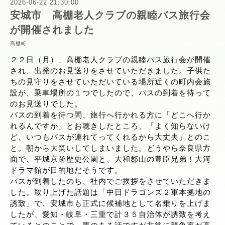
2026-06-22 21:30:00
安城市 高棚老人クラブの親睦バス旅行会
が開催されました
高棚町
２２日（月）、高棚老人クラブの親睦バス旅行会が開催
され、出発のお見送りをさせていただきました。子供た
ちの見守りをさせていただいている場所近くの町内会施
設が、乗車場所の１つでしたので、バスの到着を待って
のお見送りでした。
バスの到着を待つ間、旅行へ行かれる方に「どこへ行か
れるんですか」とお聴きしたところ、「よく知らないけ
ど、いつもバスが連れてってくれるから大丈夫」とのこ
と。朝から大笑いしてしまいました。どうやら奈良県方
面で、平城京跡歴史公園と、大和郡山の豊臣兄弟！大河
ドラマ館が目的地だそうです。
バスが到着したのち、社内でご挨拶をさせていただきま
した。取り上げた話題は「中日ドラゴンズ２軍本拠地の
誘致」で、安城市も正式に候補地として名乗りを上げま
したが、愛知・岐阜・三重で計３５自治体が誘致を考え
ているとのことで、夢のある話ですが非常に競争率が高