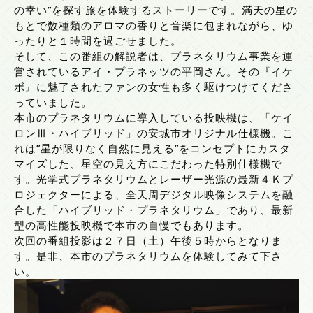
の幸い”を探す旅を体験するストーリーです。満天の星の
もとで数種類のアロマの香りと音楽に包まれながら、ゆ
ったりと１時間を過ごせました。
そして、この番組の解説者は、プラネタリウム事業を運
営されているアイ・プラネッツの平岡さん。その『イケ
ボ』に魅了されたファンの女性も多く駆けつけてくださ
っていました。
本市のプラネタリウムに導入している投映機は、「ケイ
ロンⅢ・ハイブリッド」の安城市オリジナル仕様機。こ
れは”星が限りなく自然に見える”をコンセプトにカスタ
マイズした、星空の見え方にこだわった特別仕様機で
す。光学式プラネタリウムとレーザー光源の最新４Ｋプ
ロジェクターによる、全天周デジタル映像システムを融
合した「ハイブリッド・プラネタリウム」であり、最新
型の高性能投映機で本市の自慢でもあります。
次回の番組投影は２７日（土）午後５時からとなりま
す。是非、本市のプラネタリウムを体験してみて下さ
い。