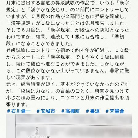
月末に提出する書道の昇級試験の作品で、いつも「漢字
規定」と「漢字かな交じり」の２部門にエントリーして
いますが、５月度の作品が２部門ともに昇級を達成し、
「漢字規定」が１級になったことは先月報告しました。
そして６月度は、「漢字規定」が段位への挑戦となった
わけですが、結果、連続して１級にも合格し、『準初
段』になることができました。
昇級試験にエントリーを初めて約４年が経過し、１０級
からスタートした「漢字規定」でようやく１級に到達
し、続けて段位へ進むことができました。しかしなが
ら、この段位がなかなか上がっていきません。非常に厳
しい現実があります。
元々、練習時間が短く、基本ができていなかったのです
が、「継続は力なり」の言葉のごとく、時間を見つけて
小さな積み重ねにより、コツコツと月末の作品提出を頑
張ります。
＃石川健一
＃安城市
＃高棚町
＃書道
＃芳墨會