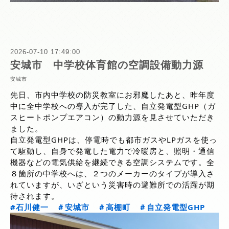
2026-07-10 17:49:00
安城市 中学校体育館の空調設備動力源
安城市
先日、市内中学校の防災教室にお邪魔したあと、昨年度
中に全中学校への導入が完了した、自立発電型GHP（ガ
スヒートポンプエアコン）の動力源を見させていただき
ました。
自立発電型GHPは、停電時でも都市ガスやLPガスを使っ
て駆動し、自身で発電した電力で冷暖房と、照明・通信
機器などの電気供給を継続できる空調システムです。全
８箇所の中学校へは、２つのメーカーのタイプが導入さ
れていますが、いざという災害時の避難所での活躍が期
待されます。
#石川健一
＃安城市
＃高棚町
＃自立発電型GHP