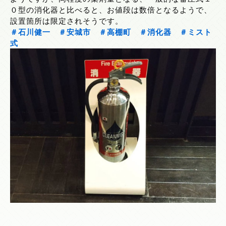
０型の消化器と比べると、お値段は数倍となるようで、
設置箇所は限定されそうです。
＃石川健一
＃安城市
＃高棚町
＃消化器
＃ミスト
式