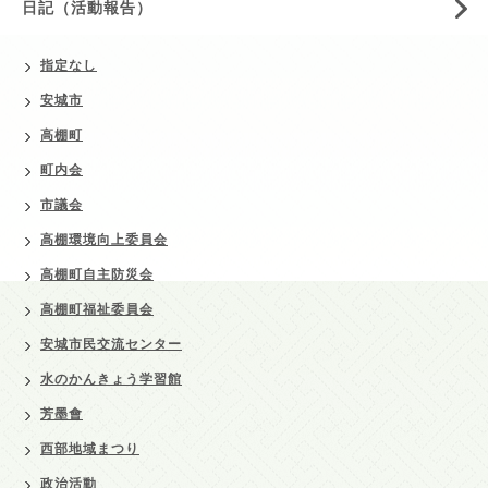
日記（活動報告）
指定なし
安城市
高棚町
町内会
市議会
高棚環境向上委員会
高棚町自主防災会
高棚町福祉委員会
安城市民交流センター
水のかんきょう学習館
芳墨會
西部地域まつり
政治活動