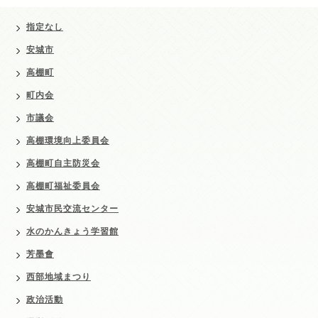
指定なし
安城市
高棚町
町内会
市議会
高棚環境向上委員会
高棚町自主防災会
高棚町福祉委員会
安城市民交流センター
水のかんきょう学習館
芳墨會
西部地域まつり
政治活動