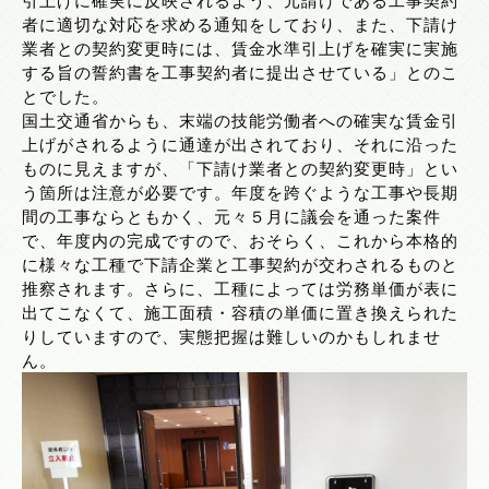
者に適切な対応を求める通知をしており、また、下請け
業者との契約変更時には、賃金水準引上げを確実に実施
する旨の誓約書を工事契約者に提出させている」とのこ
とでした。
国土交通省からも、末端の技能労働者への確実な賃金引
上げがされるように通達が出されており、それに沿った
ものに見えますが、「下請け業者との契約変更時」とい
う箇所は注意が必要です。年度を跨ぐような工事や長期
間の工事ならともかく、元々５月に議会を通った案件
で、年度内の完成ですので、おそらく、これから本格的
に様々な工種で下請企業と工事契約が交わされるものと
推察されます。さらに、工種によっては労務単価が表に
出てこなくて、施工面積・容積の単価に置き換えられた
りしていますので、実態把握は難しいのかもしれませ
ん。