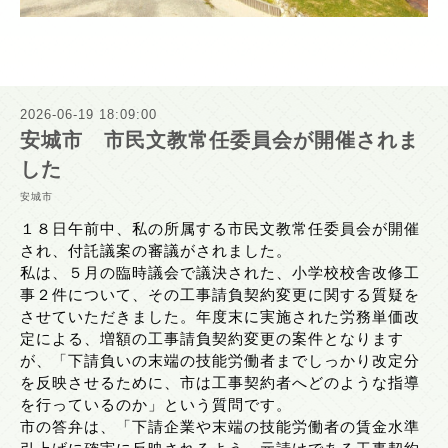
2026-06-19 18:09:00
安城市 市民文教常任委員会が開催されま
した
安城市
１８日午前中、私の所属する市民文教常任委員会が開催
され、付託議案の審議がされました。
私は、５月の臨時議会で議決された、小学校校舎改修工
事２件について、その工事請負契約変更に関する質疑を
させていただきました。年度末に実施された労務単価改
定による、増額の工事請負契約変更の案件となります
が、「下請負いの末端の技能労働者までしっかり改定分
を反映させるために、市は工事契約者へどのような指導
を行っているのか」という質問です。
市の答弁は、「下請企業や末端の技能労働者の賃金水準
引上げに確実に反映されるよう、元請けである工事契約