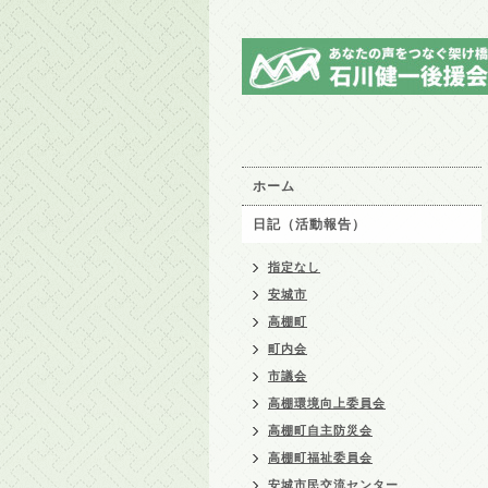
ホーム
日記（活動報告）
指定なし
安城市
高棚町
町内会
市議会
高棚環境向上委員会
高棚町自主防災会
高棚町福祉委員会
安城市民交流センター