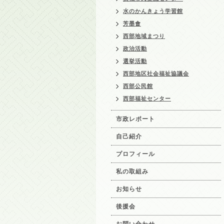
水のかんきょう学習館
芳墨會
西部地域まつり
政治活動
選挙活動
西部地区社会福祉協議会
西部公民館
西部福祉センター
市政レポート
自己紹介
プロフィール
私の取組み
お知らせ
後援会