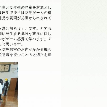
。
年生と５年生の児童を対象とし
は座学で後半は防災ゲームの構
意見や質問が児童から出されて
ら逃げ切ろう」』です。とても
間に発生する危険な状況に対し
ンがゲーム感覚で学べます。７
たと思います。
ら防災教室のお声がかかる機会
災意識を持つことの大切さを伝