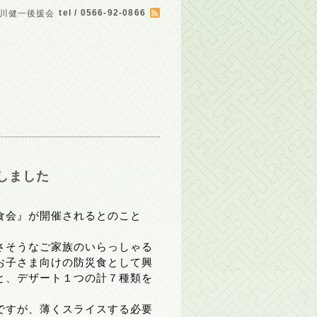
tel / 0566-92-0866
川健一後援会
しました
食会』が開催されるとのこと
さそうなご家族のいらっしゃる
お子さま向けの防災食として興
と、デザート１つの計７種類を
ですが、薄くスライスする必要